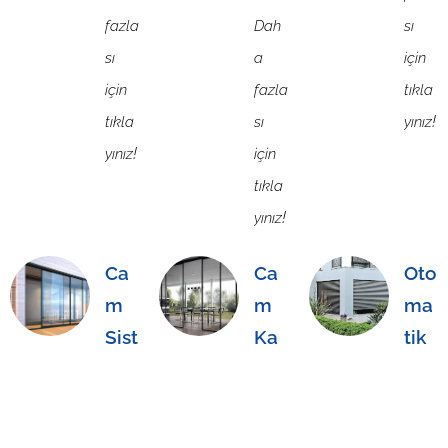
fazla
Dah
sı
sı
a
için
için
fazla
tıkla
!
tıkla
sı
yınız
!
yınız
için
tıkla
!
yınız
Ca
Ca
Oto
m
m
ma
Sist
Ka
tik
em
pı
Pan
leri
jur
Dah
ve
Dah
a