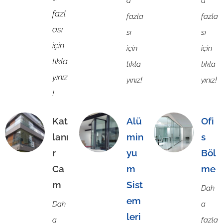
a
a
fazl
fazla
fazla
ası
sı
sı
için
için
için
tıkla
tıkla
tıkla
yınız
!
!
yınız
yınız
!
Kat
Alü
Ofi
lanı
min
s
r
yu
Böl
Ca
m
me
m
Sist
Dah
em
Dah
a
leri
a
fazla