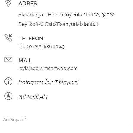
ADRES
Akçaburgaz, Hadımköy Yolu No:102, 34522
Beylikdüzü Osb/Esenyurt/İstanbul
TELEFON
TEL: 0 (212) 886 10 43
MAIL
leyla@gelisimcamyapi.com
İnstagram İçin Tıklayınız!
Yol Tarifi Al !
Ad-Soyad